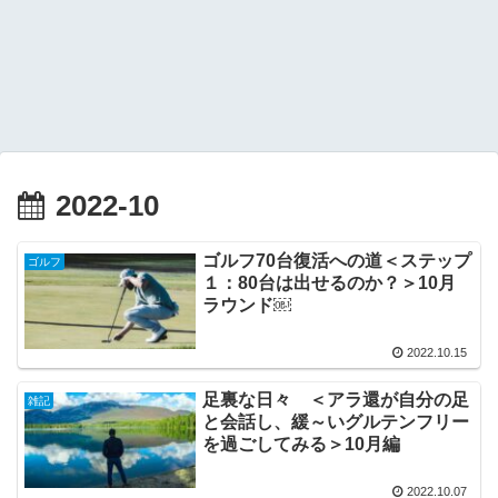
2022-10
ゴルフ70台復活への道＜ステップ
ゴルフ
１：80台は出せるのか？＞10月
ラウンド￼
2022.10.15
足裏な日々 ＜アラ還が自分の足
雑記
と会話し、緩～いグルテンフリー
を過ごしてみる＞10月編
2022.10.07