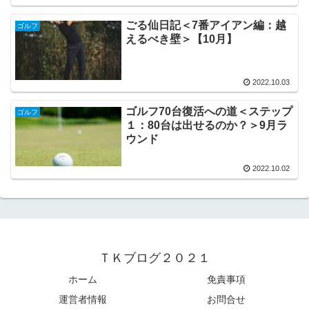
ごる仙日記＜7番アイアン編：越
ゴルフ
えるべき壁＞【10月】
2022.10.03
ゴルフ70台復活への道＜ステップ
ゴルフ
１：80台は出せるのか？＞9月ラ
ウンド
2022.10.02
ＴＫブログ２０２１
ホーム
免責事項
運営者情報
お問合せ