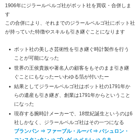
1906年にジラールペルゴ社がボット社を買収・合併しま
す
この合併により、それまでのジラールペルゴ社にボット社
が持っていた特徴やスキルも引き継ぐことになります
ボット社の美しさ芸術性を引き継ぐ時計製作を行う
ことが可能になった
世界の王侯貴族や著名人の顧客をもそのまま引き継
ぐことにもなったーいわゆる箔が付いたー
結果としてジラールペルゴ社はボット社の1791年か
らの遺産も引き継ぎ、創業は1791年からということ
になった
現存する腕時計メーカーで、18世紀誕生というのは6
社しかなく、ジラールペルゴ社はその一つになる
ブランパン
⇒ ファーブル・ルーバ ⇒ バシュロン・
コンスタンタン ⇒ ブレゲ ⇒ ペルレ ⇒ ＧＰ