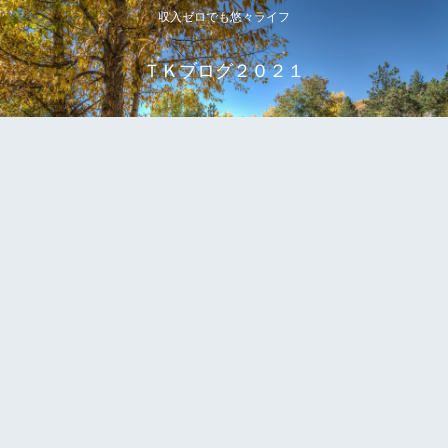
収入ゼロでも悠々ライフ
ＴＫブログ２０２１