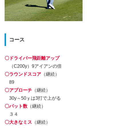
コース
〇ドライバー飛距離アップ
（C200y）9アイアンの倍
〇ラウンドスコア
（継続）
89
〇アプローチ
（継続）
30y～50ｙは3打で上がる
〇パット数
（継続）
３４
〇大きなミス
（継続）