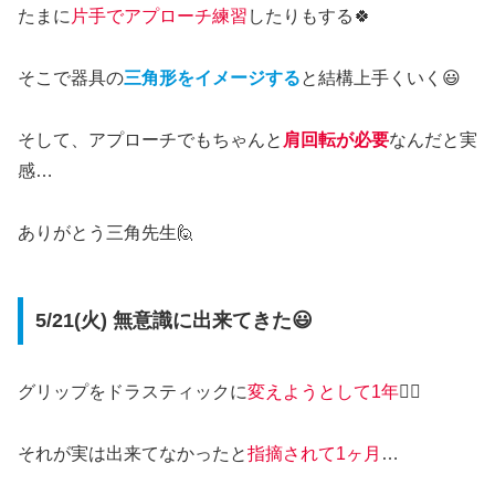
たまに
片手でアプローチ練習
したりもする🍀
そこで器具の
三角形をイメージする
と結構上手くいく😃
そして、アプローチでもちゃんと
肩回転が必要
なんだと実
感…
ありがとう三角先生🙋
5/21(火) 無意識に出来てきた😃
グリップをドラスティックに
変えようとして1年
🏌️‍♂️
それが実は出来てなかったと
指摘されて1ヶ月
…