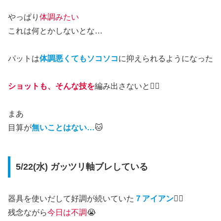
やっぱり
体調みたい
これは何とかしないとな…
パットは
体調悪くてもソコソコ
に抑えられるようになった
ショットも、そんな技を
編み出さないと🏌️‍♂️
まあ
目算が
無いことはない…
🐱
5/22(水) ガッツリ軸ブレしている
器具を使いだして好調が続いていた
７アイアン
🏌️‍♂️
残念ながら
今日は不調
😭