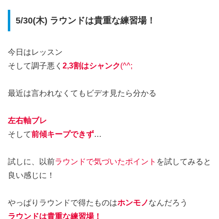
5/30(木) ラウンドは貴重な練習場！
今日はレッスン
そして調子悪く
2,3割はシャンク
(^^;
最近は言われなくてもビデオ見たら分かる
左右軸ブレ
そして
前傾キープできず
…
試しに、以前
ラウンドで気づいたポイント
を試してみると
良い感じに！
やっぱりラウンドで得たものは
ホンモノ
なんだろう
ラウンドは貴重な練習場！