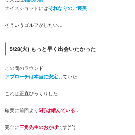
ナイスショットには
それなりのご褒美
そういうゴルフがしたい…
5/28(火) もっと早く出会いたかった
この間のラウンド
アプローチは本当に安定
していた
これは正直びっくりした
確実に前回より
5打は縮んでいる
…
完全に
三角先生のおかげ
です(^^)