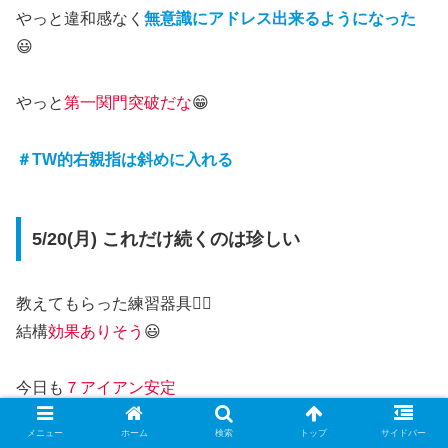
やっと違和感なく
無意識にアドレス出来るようになった
😃
やっと
第一関門突破だな
😁
＃TW的右親指は斜めに入れる
5/20(月) これだけ続くのは珍しい
教えてもらった練習器具🏌️‍♂️
結構
効果ありそう
😃
今日も
７アイアン安定
メニュー
ホーム
検索
トップ
サイドバー
９番はともかく