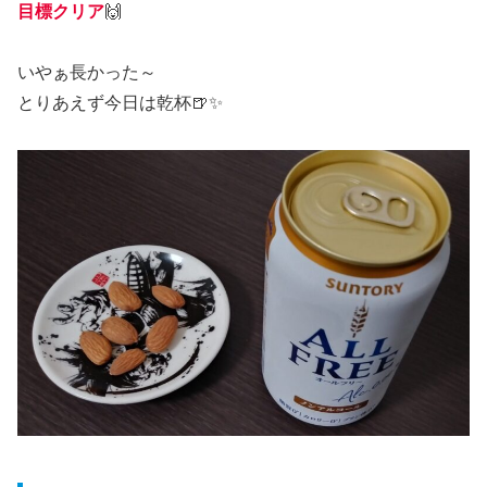
目標クリア
🙌
いやぁ長かった～
とりあえず今日は乾杯🍺✨