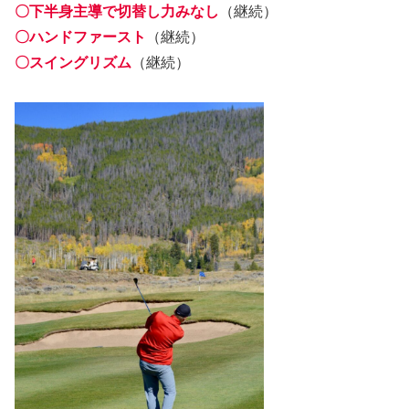
〇下半身主導で切替し力みなし
（継続）
〇ハンドファースト
（継続）
〇スイングリズム
（継続）