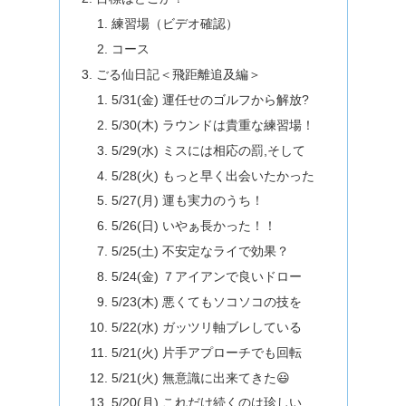
練習場（ビデオ確認）
コース
ごる仙日記＜飛距離追及編＞
5/31(金) 運任せのゴルフから解放?
5/30(木) ラウンドは貴重な練習場！
5/29(水) ミスには相応の罰,そして
5/28(火) もっと早く出会いたかった
5/27(月) 運も実力のうち！
5/26(日) いやぁ長かった！！
5/25(土) 不安定なライで効果？
5/24(金) ７アイアンで良いドロー
5/23(木) 悪くてもソコソコの技を
5/22(水) ガッツリ軸ブレしている
5/21(火) 片手アプローチでも回転
5/21(火) 無意識に出来てきた😃
5/20(月) これだけ続くのは珍しい