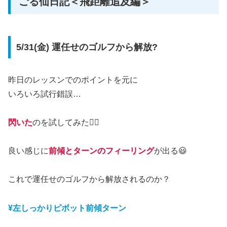
ごる仙日記＜飛距離追及編＞
5/31(金) 運任せのゴルフから解放?
昨日のレッスンでのポイントを元に
いろいろ試行錯誤…
閃いた
のを試してみた🏌️‍♂️
良い感じに
前傾とターンのフィーリング
が出る😃
これで運任せのゴルフから解放されるのか？
¥左しっかりピボット前傾ターン