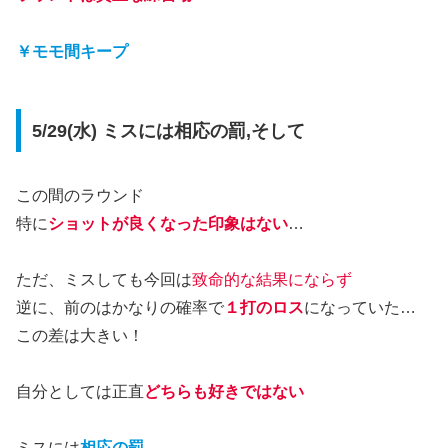
￥モモ間キープ
5/29(水) ミスには相応の罰,そして
この間のラウンド
特に
ショットが良くなった印象はない
…
ただ、ミスしても今回は
致命的な結果にならず
逆に、前のはかなりの確率で
１打のロス
になっていた…
この差は大きい！
自分としては正直
どちらも好きではない
ミスには
相応の罰