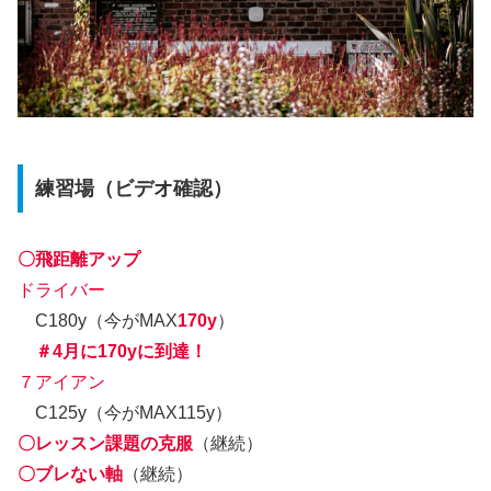
練習場（ビデオ確認）
〇飛距離アップ
ドライバー
C180y（今がMAX
170y
）
＃4月に170yに到達！
７アイアン
C125y（今がMAX115y）
〇レッスン課題の克服
（継続）
〇ブレない軸
（継続）