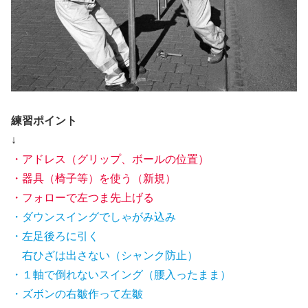
練習ポイント
↓
・アドレス（グリップ、ボールの位置）
・器具（椅子等）を使う（新規）
・フォローで左つま先上げる
・ダウンスイングでしゃがみ込み
・左足後ろに引く
右ひざは出さない（シャンク防止）
・１軸で倒れないスイング（腰入ったまま）
・ズボンの右皺作って左皺