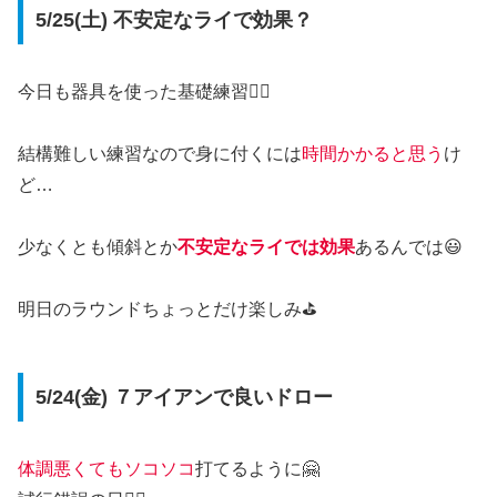
5/25(土) 不安定なライで効果？
今日も器具を使った基礎練習🏌️‍♂️
結構難しい練習なので身に付くには
時間かかると思う
け
ど…
少なくとも傾斜とか
不安定なライでは効果
あるんでは😃
明日のラウンドちょっとだけ楽しみ⛳
5/24(金) ７アイアンで良いドロー
体調悪くてもソコソコ
打てるように🤗