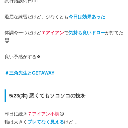
試行錯誤の日🏌️‍♂️
退屈な練習だけど、少なくとも
今日は効果あった
体調今一つだけど
７アイアン
で
気持ち良いドロー
が打てた
😇
良い予感がする🍀
＃三角先生とGETAWAY
5/23(木) 悪くてもソコソコの技を
昨日に続き
７アイアン不調
😅
軸は大きく
ブレてなく見える
けど…