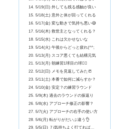
5/19(日) 外しても残る感触が良い
5/18(土) 意外と体が回ってくれる
5/17(金) 変な動きで気持ち悪い😅
5/16(木) 救世主となってくれる？
5/15(水) これは欠かせないな
5/14(火) 午後からどっと疲れ(^^;
5/13(月) スコア悪くても結構元気
5/13(月) 朝練習1球目の球🏌️‍♂️
5/12(日) メモを見返してみた📒
5/11(土) 本番で如何に減らすか？
5/10(金) 安定？の練習ラウンド
5/9(木) 過去のラウンドの振返り
5/8(水) アプローチ修正の影響？
5/7(火) アプローチの右手の使い方
5/6(月) 転がりがだいぶ違う👌
5/5(日) ７i気持ちよく打てれば…