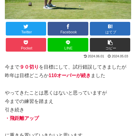
Twitter
Facebook
はてブ
Pocket
LINE
コピー
2024.06.01
2024.05.03
今まで
９０切り
を目標にして、試行錯誤してきましたが
昨年は目標どころか
110オーバーが続き
ました
やってきたことは悪くはないと思っていますが
今までの練習を踏まえ
引き続き
・飛距離アップ
に重きを置いていきたいと思います