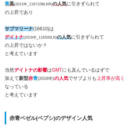
青
黒
の人気
に引きずられて
(2013年_116710BLNR)
の上昇であり
サブマリーナ
(
16610)
は
デイトナ
の人気
に引きずられて
(2016年_116500LN)
の上昇ではないか？
と考えています
当然
デイトナの影響
は
GMT
にも及んでいるはずで
加えて
新型
赤
青
の人気
でサブよりも
上昇率が高く
(2018年)
なっている
と考えています
赤青ベゼル(ペプシ)のデザイン人気