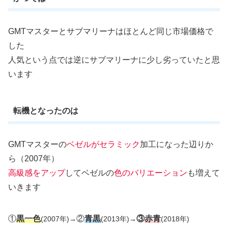
GMTマスターとサブマリーナはほとんど同じ市場価格で
した
人気という点では逆にサブマリーナに少し劣っていたと思
います
転機となったのは
GMTマスターの
ベゼルがセラミック
加工になった辺りか
ら（2007年）
高級感をアップ
してベゼルの
色のバリエーション
も増えて
いきます
①
黒一色
②
青黒
③
赤青
(2007年)
→
(2013年)
→
(2018年)