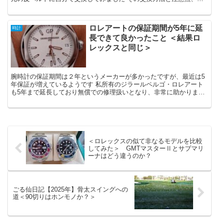
して変えた後の印象をレビューしたいと思います
ロレアートの保証期間が5年に延
時計
長できて良かったこと ＜結果ロ
レックスと同じ＞
腕時計の保証期間は２年というメーカーが多かったですが、最近は5
年保証が増えているようです 私所有のジラールペルゴ・ロレアート
も5年まで延長しており無償での修理扱いとなり、非常に助かりまし
たので、それについて書いていこうと思います
＜ロレックスの似て非なるモデルを比較
してみた＞ GMTマスターⅡとサブマリ
ーナはどう違うのか？
ごる仙日記【2025年】骨太スイングへの
道＜90切りはホンモノか？＞