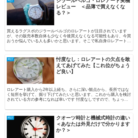
ジラールペルゴ・ロレアート実機
時計
レビュー ＜品薄で買えなくな
る？＞
買えるラグスポのジラールペルゴのロレアートが注目されています
が、その販売本数自体も少なく今後買えなくなる可能性もあり、今買
おうか悩んでいる人も多いかと思います。そこで私自身ロレアート3
針42mmシルバーを所有しておりますので、実機レビューという形で
情報提供して、購入検討の参考になれば幸いです
忖度なし：ロレアートの欠点を敢
時計
えてあげてみた【これ位がちょう
ど良い】
ロレアート購入から2年以上経ち、さらに深い観点から、長所ではな
く短所を挙げて、掘り下げてみたいと思います、これから購入を検討
されている方の参考になれば幸いです 忖度なしですので、ちょっと
辛口かと思いますので、そこはご承知おきください
クオーツ時計と機械式時計の違い
時計
＜あなたは外見だけで分かります
か？＞