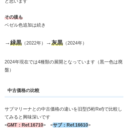
と思います
その後も
ベゼル色追加は続き
→
緑黒
→
灰黒
（2022年）
（2024年）
2024年現在では4種類の展開となっています（黒一色は廃
盤）
中古価格の比較
サブマリーナとの中古価格の違いを旧型(5桁Ref)で比較し
てみると興味深いです
<
GMT
：
Ref.16710
> <
サブ：Ref.16610
>