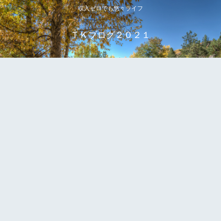
収入ゼロでも悠々ライフ
ＴＫブログ２０２１