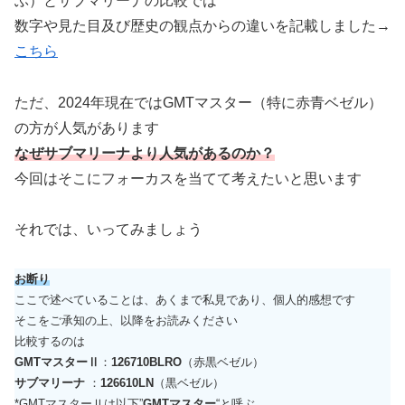
ぶ）とサブマリーナの比較では
数字や見た目及び歴史の観点からの違いを記載しました→
こちら
ただ、2024年現在ではGMTマスター（特に赤青ベゼル）
の方が人気があります
なぜサブマリーナより人気があるのか？
今回はそこにフォーカスを当てて考えたいと思います
それでは、いってみましょう
お断り
ここで述べていることは、あくまで私見であり、個人的感想です
そこをご承知の上、以降をお読みください
比較するのは
GMTマスターⅡ
：
126710BLRO
（赤黒ベゼル）
サブマリーナ
：
126610LN
（黒ベゼル）
*GMTマスターⅡは以下”
GMTマスター
“と呼ぶ