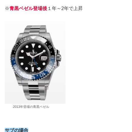
※
青黒ベゼル
登場後
１年～2年で上昇
2013年登場の青黒ベゼル
サブの場合