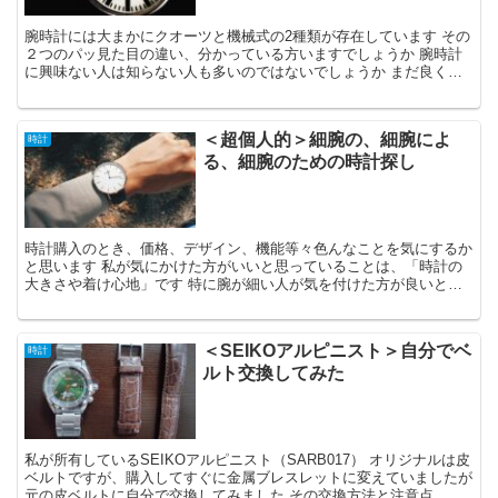
腕時計には大まかにクオーツと機械式の2種類が存在しています その
２つのパッ見た目の違い、分かっている方いますでしょうか 腕時計
に興味ない人は知らない人も多いのではないでしょうか まだ良く知
らない方向けに書いてみたいと思います
＜超個人的＞細腕の、細腕によ
時計
る、細腕のための時計探し
時計購入のとき、価格、デザイン、機能等々色んなことを気にするか
と思います 私が気にかけた方がいいと思っていることは、「時計の
大きさや着け心地」です 特に腕が細い人が気を付けた方が良いと思
うポイント及びサイズ、オススメモデルを考えてみました
＜SEIKOアルピニスト＞自分でベ
時計
ルト交換してみた
私が所有しているSEIKOアルピニスト（SARB017） オリジナルは皮
ベルトですが、購入してすぐに金属ブレスレットに変えていましたが
元の皮ベルトに自分で交換してみました その交換方法と注意点、そ