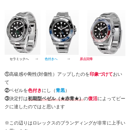
セラミックへ
⇒
色付きへ
⇒
原点回帰
①
高級感や剛性(対傷性）アップしたのを
印象づけて
おい
て
②
ベゼルを
色付き
にし（
青黒
）
③
決定打は
初期型ベゼル（★赤青★）
の
復活
によってピー
クに達したのではと思います
※この辺りはロレックスのブランディングが非常に上手い