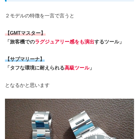
２モデルの特徴を一言で言うと
【GMTマスター】
「旅客機での
ラグジュアリー感をも演出
するツール」
【サブマリーナ】
「タフな環境に耐えられる
高級ツール
」
となるかと思います