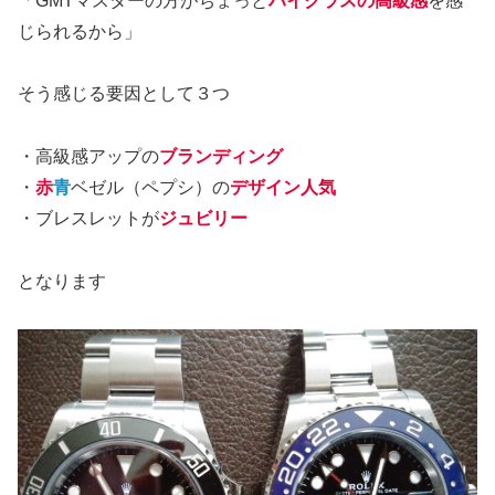
「GMTマスターの方がちょっと
ハイクラスの高級感
を感
じられるから」
そう感じる要因として３つ
・高級感アップの
ブランディング
・
赤
青
ベゼル（ペプシ）の
デザイン人気
・ブレスレットが
ジュビリー
となります