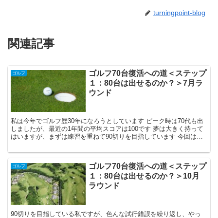
turningpoint-blog
関連記事
ゴルフ70台復活への道＜ステップ
ゴルフ
１：80台は出せるのか？＞7月ラ
ウンド
私は今年でゴルフ歴30年になろうとしています ピーク時は70代も出
しましたが、最近の1年間の平均スコアは100です 夢は大きく持って
はいますが、まずは練習を重ねて90切りを目指しています 今回は今
年7月の（7/24ラウンド）についてです
ゴルフ70台復活への道＜ステップ
ゴルフ
１：80台は出せるのか？＞10月
ラウンド
90切りを目指している私ですが、色んな試行錯誤を繰り返し、やっ