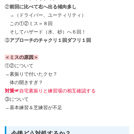
②
前回に比べて右へ出る傾向多し
→（ドライバー、ユーティリティ）
この①②ミス＝８回
そしてハザード（水、砂）へ６回！
③
アプローチのチャクリ１回ダフリ１回
＜ミスの原因＞
①②について
→素振りで付いたクセ？
体の開きすぎ？
対策☞
自宅素振りと練習場の相互確認する
③について
→基本練習＆芝練習が不足
今後どう対処するか？