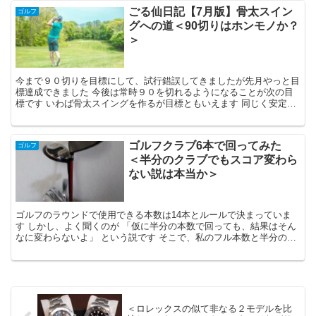
ごる仙日記【7月版】骨太スイン
ゴルフ
グへの道＜90切りはホンモノか？
＞
今まで９０切りを目標にして、試行錯誤してきましたが先月やっと目
標達成できました 今後は常時９０を切れるようになることが次の目
標です いわば骨太スイングを作るが目標ともいえます 同じく安定し
た９０切りを目指している方の参考になれば幸いです
ゴルフクラブ6本で回ってみた
ゴルフ
＜半分のクラブでもスコア変わら
ない説は本当か＞
ゴルフのラウンドで使用できる本数は14本とルールで決まっていま
す しかし、よく聞くのが 「仮に半分の本数で回っても、結果はそん
なに変わらないよ」 という説です そこで、私のフル本数と半分の本
数でやってみましたのでその結果をご紹介したいと思います
＜ロレックスの似て非なる２モデルを比