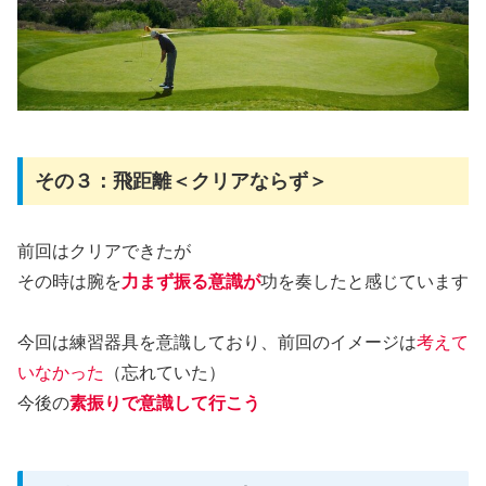
その３：飛距離＜クリアならず＞
前回はクリアできたが
その時は腕を
力まず振る意識が
功を奏したと感じています
今回は練習器具を意識しており、前回のイメージは
考えて
いなかった
（忘れていた）
今後の
素振りで意識して行こう