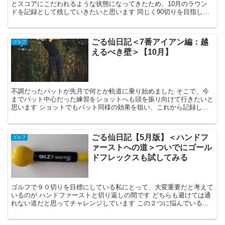
とスコアにこだわれるような状態になってきたため、10月のラウン
ドを記録として残していきたいと思います 同じく90切りを目指して
いる方の参考になれば幸いです
ごる仙日記＜7番アイアン編：越
ゴルフ
えるべき壁＞【10月】
不調だったパットが先月で何とか軌道に乗り始めました そこで、今
までパット中心だった練習をショットへも頭を振り向けて行きたいと
思います ショットでもパット同様の効果を狙い、これから記録し、
レベルアップを図っていきたいと思います
ごる仙日記【5月版】＜ハンドフ
ゴルフ
ァーストへの道＞ついでにゴール
ドフレックスも試してみる
ゴルフで９０切りを目標にしている私にとって、大変重要だと考えて
いるのが ハンドファーストと切り返しの間です どちらも避けては通
れない道だと思ってチャレンジしています この２つに悩んでいる
人、克服したい人の参考になれば幸いです【5月版】