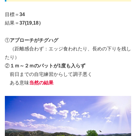
目標＝
34
結果＝
37(19,18）
①
アプローチがチグハグ
（距離感合わず：エッジ食われたり、長めの下りを残し
たり）
②
１ｍ～２ｍのパットが1度も入らず
前日までの自宅練習からして調子悪く
ある意味
当然の結果