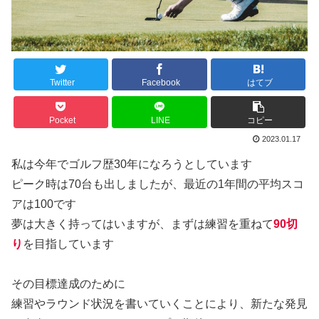
Twitter
Facebook
はてブ
Pocket
LINE
コピー
2023.01.17
私は今年でゴルフ歴30年になろうとしています
ピーク時は70台も出しましたが、最近の1年間の平均スコ
アは100です
夢は大きく持ってはいますが、まずは練習を重ねて
90切
り
を目指しています
その目標達成のために
練習やラウンド状況を書いていくことにより、新たな発見