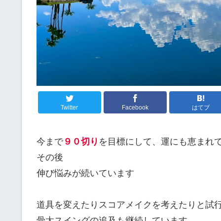
Twitter
Facebook
はてブ
今まで
９０切り
を目標にして、運にも恵まれ
その後
伸び悩みが続いています
道具を変えたりスコアメイクを考えたりと試
骨太スイングの追及も継続しています