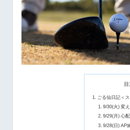
目
ごる仙日記＜ス
9/30(火)
9/29(月)
9/28(日)