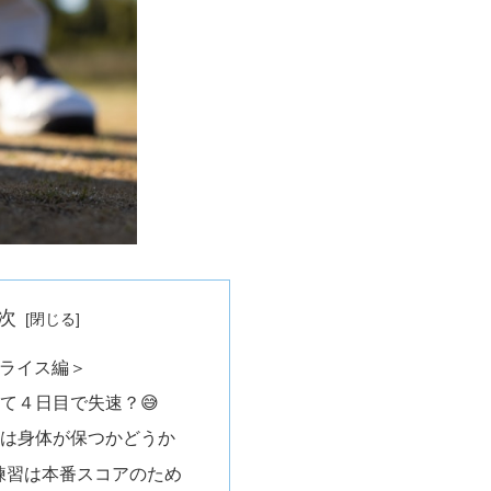
次
ライス編＞
 変えて４日目で失速？😅
 心配は身体が保つかどうか
 AP練習は本番スコアのため