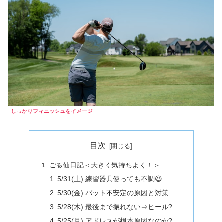
しっかりフィニッシュをイメージ
目次
ごる仙日記＜大きく気持ちよく！＞
5/31(土) 練習器具使っても不調😆
5/30(金) パット不安定の原因と対策
5/28(木) 最後まで振れない⇒ヒール?
5/25(月) アドレスが根本原因なのか?