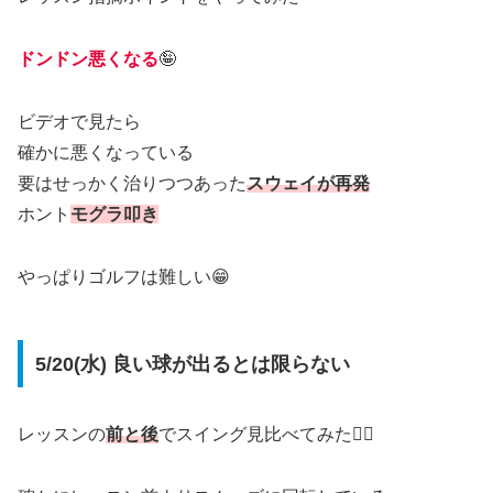
ドンドン悪くなる
🤪
ビデオで見たら
確かに悪くなっている
要はせっかく治りつつあった
スウェイが再発
ホント
モグラ叩き
やっぱりゴルフは難しい😁
5/20(水) 良い球が出るとは限らない
レッスンの
前と後
でスイング見比べてみた🏌️‍♂️