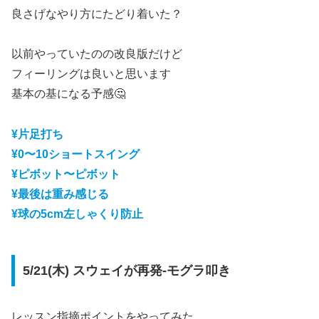
良さげなやり方にたどり着いた？
以前やっていたのの改良版だけど
フィーリングは良いと思います
基本の基になる予感🤔
¥片足打ち
¥0〜10ショートスイング
¥ピボット〜ピボット
¥最後は重み感じる
¥球の5cm左しゃくり防止
5/21(木) スウェイが再発-モグラ叩き
レッスン指摘ポイントをやってみた