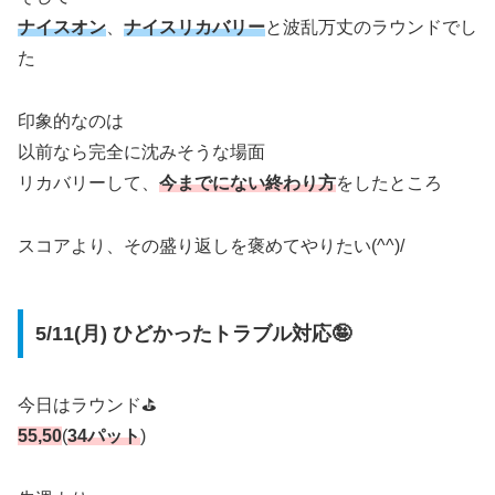
ナイスオン
、
ナイスリカバリー
と波乱万丈のラウンドでし
た
印象的なのは
以前なら完全に沈みそうな場面
リカバリーして、
今までにない終わり方
をしたところ
スコアより、その盛り返しを褒めてやりたい(^^)/
5/11(月) ひどかったトラブル対応🤪
今日はラウンド⛳️
55,50
(
34パット
)