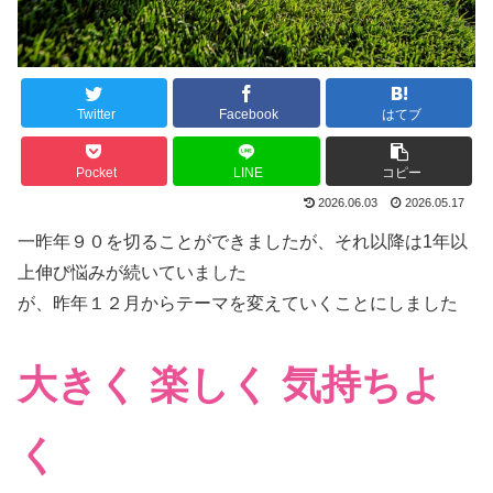
Twitter
Facebook
はてブ
Pocket
LINE
コピー
2026.06.03
2026.05.17
一昨年９０を切ることができましたが、それ以降は1年以
上伸び悩みが続いていました
が、昨年１２月からテーマを変えていくことにしました
大きく 楽しく 気持ちよ
く