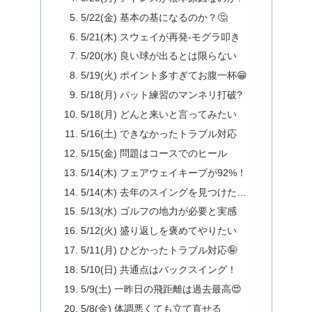
5/22(金) 基本の基になるのか？🤔
5/21(木) スウェイが再発-モグラ叩き
5/20(水) 良い球が出るとは限らない
5/19(火) ポイント多すぎてお腹一杯😁
5/18(月) パット練習のマンネリ打破?
5/18(月) どんと来いと言ってみたい
5/16(土) できなかったトラブル対応
5/15(金) 問題はコースでのヒール
5/14(木) フェアウェイキープが92%！
5/14(木) 去年のスイングを見つけた…
5/13(水) ゴルフの地力が必要と実感
5/12(火) 盛り返しを褒めてやりたい
5/11(月) ひどかったトラブル対応🤪
5/10(日) 共通点はバックスイング！
5/9(土) 一昨日の飛距離は過去最高😍
5/8(金) 体調悪くても立て直せる