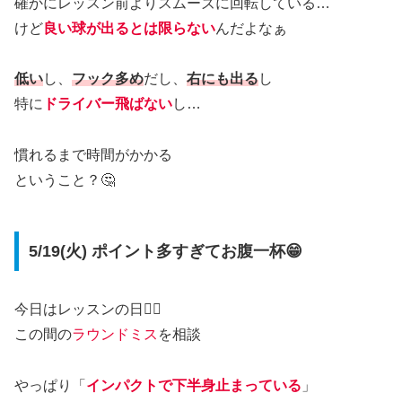
確かにレッスン前よりスムーズに回転している…
けど
良い球が出るとは限らない
んだよなぁ
低い
し、
フック多め
だし、
右にも出る
し
特に
ドライバー飛ばない
し…
慣れるまで時間がかかる
ということ？🤔
5/19(火) ポイント多すぎてお腹一杯😁
今日はレッスンの日🏌️‍♂️
この間の
ラウンドミス
を相談
やっぱり「
インパクトで下半身止まっている
」