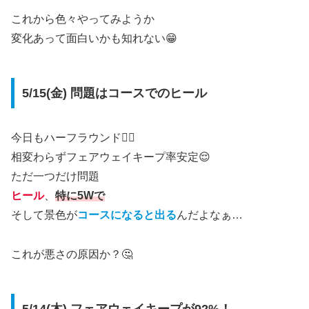
これから色々やってみようか
変化あって面白いかも知れない😁
5/15(金) 問題はコースでのヒール
今日もハーフラウンド🏌️‍♂️
相変わらずフェアウェイキープ率安定😌
ただ一つだけ問題
ヒール
、
特に5Wで
そして景色が
コースになると出る
んだよなぁ…
これが悪さの原因か？🤔
5/14(木) フェアウェイキープが92%！