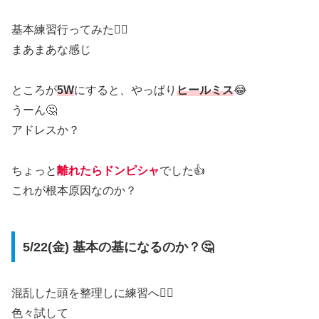
基本練習行ってみた🏌️‍♂️
まあまあな感じ
ところが
5W
にすると、やっぱり
ヒールミス
😂
うーん🤔
アドレスか？
ちょっと
離れたらドンピシャ
でした👍
これが根本原因なのか？
5/22(金) 基本の基になるのか？🤔
混乱した頭を整理しに練習へ🏌️‍♀️
色々試して