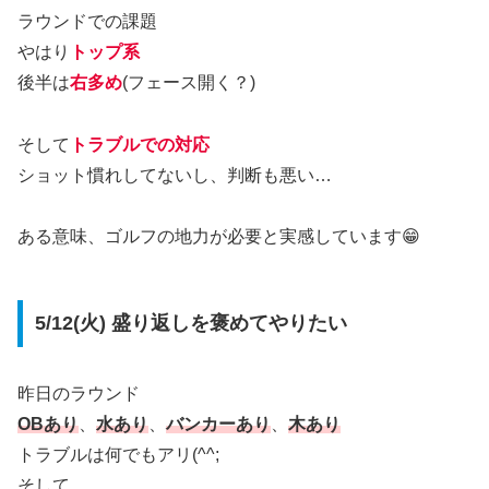
ラウンドでの課題
やはり
トップ系
後半は
右多め
(フェース開く？)
そして
トラブルでの対応
ショット慣れしてないし、判断も悪い…
ある意味、ゴルフの地力が必要と実感しています😁
5/12(火) 盛り返しを褒めてやりたい
昨日のラウンド
OBあり
、
水あり
、
バンカーあり
、
木あり
トラブルは何でもアリ(^^;
そして