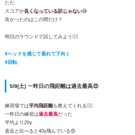
ただ
スコアが
良くなっている訳じゃない
😅
良かったのはこの間だけ？
明日のラウンドで試してみよう🏌️‍♂️
¥ヘッドを感じて垂れて下向く
¥回転
5/9(土) 一昨日の飛距離は過去最高😍
練習場では
平均飛距離
も教えてくれる🏌️‍♀️
一昨日の練習は
過去最高
だった
平均より20y
直近と比べると40y飛んでいる😍