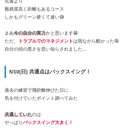
先週より
難易度高く距離もあるコース
しかもグリーン硬くて速い😅
まあ
今の自分の実力
かと思います😁
ただ、
トラブルでのマネジメント
は我ながら酷かった🤪
自分の頭の悪さを思い知らされました…
5/10(日) 共通点はバックスイング！
過去の練習で飛距離伸びた日に
気を付けていたポイント調べてみた
共通していた
のは
やっぱり
バックスイング大きく！