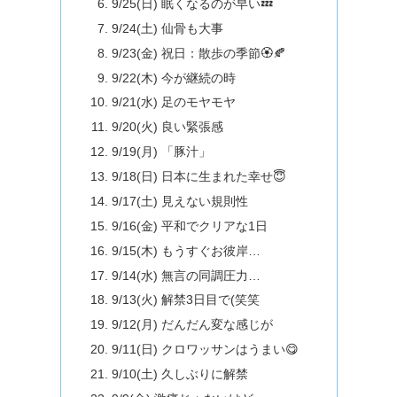
9/25(日) 眠くなるのが早い💤
9/24(土) 仙骨も大事
9/23(金) 祝日：散歩の季節🏵️🍂
9/22(木) 今が継続の時
9/21(水) 足のモヤモヤ
9/20(火) 良い緊張感
9/19(月) 「豚汁」
9/18(日) 日本に生まれた幸せ😇
9/17(土) 見えない規則性
9/16(金) 平和でクリアな1日
9/15(木) もうすぐお彼岸…
9/14(水) 無言の同調圧力…
9/13(火) 解禁3日目で(笑笑
9/12(月) だんだん変な感じが
9/11(日) クロワッサンはうまい😋
9/10(土) 久しぶりに解禁