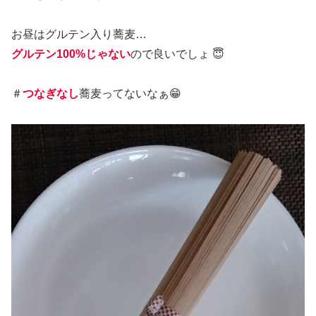
お昼はグルテン入り蕎麦…
グルテン100%じゃない
ので良いでしょ 😇
＃
つなぎなし
蕎麦ってないなぁ😁