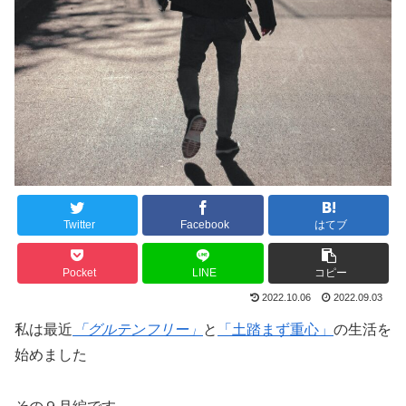
Twitter
Facebook
はてブ
Pocket
LINE
コピー
2022.10.06
2022.09.03
私は最近
「グルテンフリー」
と
「土踏まず重心」
の生活を
始めました