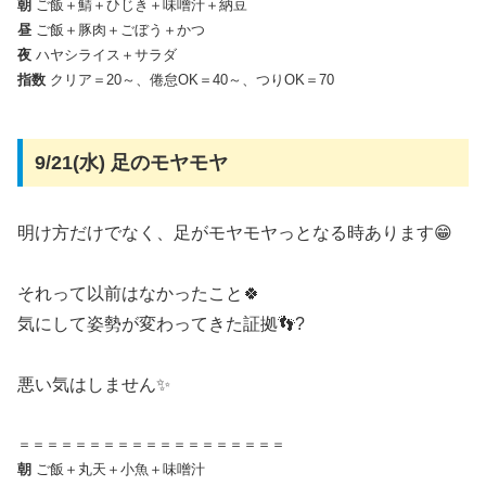
朝
ご飯＋鯖＋ひじき＋味噌汁＋納豆
昼
ご飯＋豚肉＋ごぼう＋かつ
夜
ハヤシライス＋サラダ
指数
クリア＝20～、倦怠OK＝40～、つりOK＝70
9/21(水) 足のモヤモヤ
明け方だけでなく、足がモヤモヤっとなる時あります😁
それって以前はなかったこと🍀
気にして姿勢が変わってきた証拠👣?
悪い気はしません✨
＝＝＝＝＝＝＝＝＝＝＝＝＝＝＝＝＝＝＝
朝
ご飯＋丸天＋小魚＋味噌汁