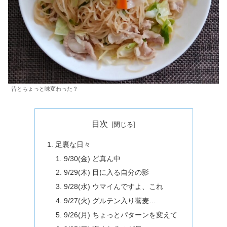
昔とちょっと味変わった？
目次
足裏な日々
9/30(金) ど真ん中
9/29(木) 目に入る自分の影
9/28(水) ウマイんですよ、これ
9/27(火) グルテン入り蕎麦…
9/26(月) ちょっとパターンを変えて