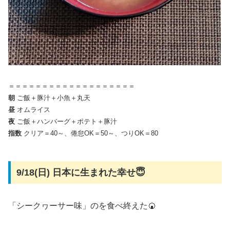
＝＝＝＝＝＝＝＝＝＝＝＝＝＝＝＝＝＝＝
朝
ご飯＋豚汁＋小魚＋丸天
昼
オムライス
夜
ご飯＋ハンバーグ＋ポテト＋豚汁
指数
クリア＝40～、倦怠OK＝50～、つりOK＝80
9/18(日) 日本に生まれた幸せ😇
「シークヮーサー味」のを食べ終えた🍘