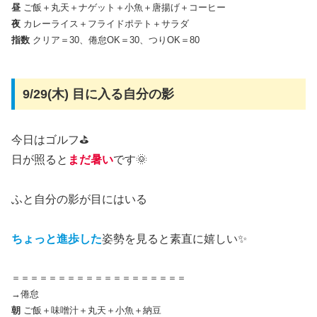
昼
ご飯＋丸天＋ナゲット＋小魚＋唐揚げ＋コーヒー
夜
カレーライス＋フライドポテト＋サラダ
指数
クリア＝30、倦怠OK＝30、つりOK＝80
9/29(木) 目に入る自分の影
今日はゴルフ⛳
日が照ると
まだ暑い
です🌞
ふと自分の影が目にはいる
ちょっと進歩した
姿勢を見ると素直に嬉しい✨
＝＝＝＝＝＝＝＝＝＝＝＝＝＝＝＝＝＝＝
→倦怠
朝
ご飯＋味噌汁＋丸天＋小魚＋納豆