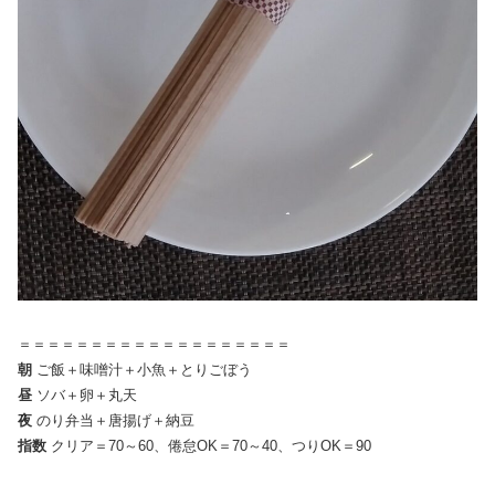
＝＝＝＝＝＝＝＝＝＝＝＝＝＝＝＝＝＝＝
朝
ご飯＋味噌汁＋小魚＋とりごぼう
昼
ソバ＋卵＋丸天
夜
のり弁当＋唐揚げ＋納豆
指数
クリア＝70～60、倦怠OK＝70～40、つりOK＝90