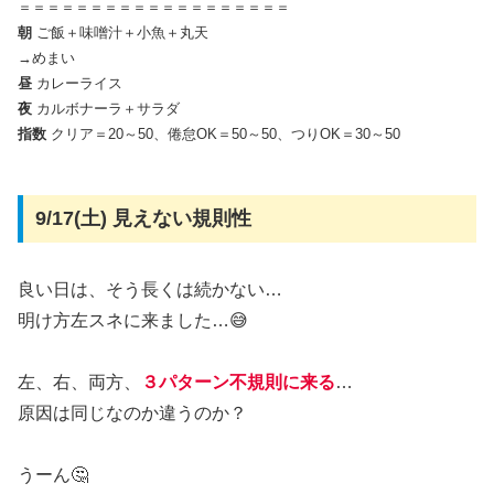
＝＝＝＝＝＝＝＝＝＝＝＝＝＝＝＝＝＝＝
朝
ご飯＋味噌汁＋小魚＋丸天
→めまい
昼
カレーライス
夜
カルボナーラ＋サラダ
指数
クリア＝20～50、倦怠OK＝50～50、つりOK＝30～50
9/17(土) 見えない規則性
良い日は、そう長くは続かない…
明け方左スネに来ました…😅
左、右、両方、
３パターン不規則に来る
…
原因は同じなのか違うのか？
うーん🤔