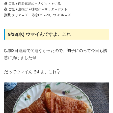
昼
ご飯＋肉野菜炒め＋ナゲット＋小魚
夜
ご飯＋唐揚げ＋味噌汁＋サラダ＋ポテト
指数
クリア＝30、倦怠OK＝20、つりOK＝20
9/28(水) ウマイんですよ、これ
以前2日連続で問題なかったので、調子にのって今日も誘
惑に負けました😅
だってウマイんですよ、これ👇