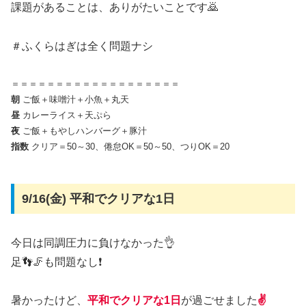
課題があることは、ありがたいことです🙇
＃ふくらはぎは全く問題ナシ
＝＝＝＝＝＝＝＝＝＝＝＝＝＝＝＝＝＝＝
朝
ご飯＋味噌汁＋小魚＋丸天
昼
カレーライス＋天ぷら
夜
ご飯＋もやしハンバーグ＋豚汁
指数
クリア＝50～30、倦怠OK＝50～50、つりOK＝20
9/16(金) 平和でクリアな1日
今日は同調圧力に負けなかった👌
足👣🦵も問題なし❗
暑かったけど、
平和でクリアな1日
が過ごせました
✌️