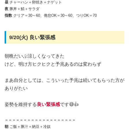
昼
チャーハン＋卵焼き＋ナゲット
夜
豚丼＋鯖＋サラダ
指数
クリア＝30～60、倦怠OK＝30～60、つりOK＝70
9/20(火) 良い緊張感
朝晩だいぶ涼しくなってきた
けど、明け方ヒクヒクと予兆あるのは変わらず
まあ自分としては、こういった予兆は続いてもらった方が
ありがたい
姿勢を維持する
良い緊張感
です😅👍
＝＝＝＝＝＝＝＝＝＝＝＝＝＝＝＝＝＝＝
朝
ご飯＋豚汁＋納豆＋冷奴