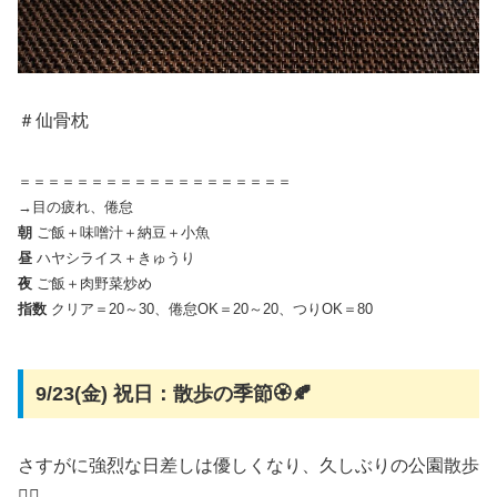
＃仙骨枕
＝＝＝＝＝＝＝＝＝＝＝＝＝＝＝＝＝＝＝
→目の疲れ、倦怠
朝
ご飯＋味噌汁＋納豆＋小魚
昼
ハヤシライス＋きゅうり
夜
ご飯＋肉野菜炒め
指数
クリア＝20～30、倦怠OK＝20～20、つりOK＝80
9/23(金) 祝日：散歩の季節🏵️🍂
さすがに強烈な日差しは優しくなり、久しぶりの公園散歩
🚶‍♂️