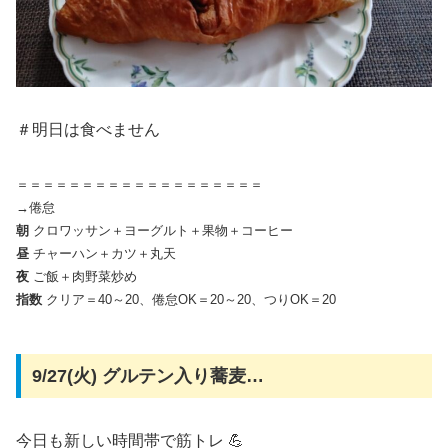
＃明日は食べません
＝＝＝＝＝＝＝＝＝＝＝＝＝＝＝＝＝＝＝
→倦怠
朝
クロワッサン＋ヨーグルト＋果物＋コーヒー
昼
チャーハン＋カツ＋丸天
夜
ご飯＋肉野菜炒め
指数
クリア＝40～20、倦怠OK＝20～20、つりOK＝20
9/27(火) グルテン入り蕎麦…
今日も新しい時間帯で筋トレ 💪