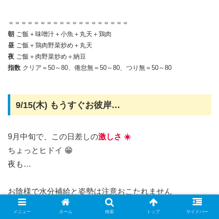
＝＝＝＝＝＝＝＝＝＝＝＝＝＝＝＝＝＝＝
朝
ご飯＋味噌汁＋小魚＋丸天＋鶏肉
昼
ご飯＋鶏肉野菜炒め＋丸天
夜
ご飯＋肉野菜炒め＋納豆
指数
クリア＝50～80、倦怠無＝50～80、つり無＝50～80
9/15(木) もうすぐお彼岸…
9月中旬で、この日差しの
激しさ ☀️
ちょっとヒドイ 😁
夜も…
お陰様で水分補給と姿勢は注意おこたれません
メニュー
ホーム
検索
トップ
サイドバー
＃もうすぐお彼岸・・・