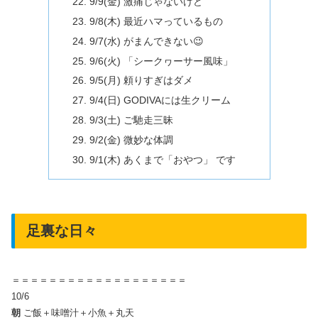
9/9(金) 激痛じゃないけど
9/8(木) 最近ハマっているもの
9/7(水) がまんできない😉
9/6(火) 「シークヮーサー風味」
9/5(月) 頼りすぎはダメ
9/4(日) GODIVAには生クリーム
9/3(土) ご馳走三昧
9/2(金) 微妙な体調
9/1(木) あくまで「おやつ」 です
足裏な日々
＝＝＝＝＝＝＝＝＝＝＝＝＝＝＝＝＝＝＝
10/6
朝
ご飯＋味噌汁＋小魚＋丸天