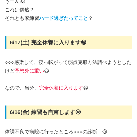
うーん🤔
これは偶然？
それとも家練習
ハード過ぎたってこと
？
6/17(土) 完全休養に入ります😅
○○○感染して、寝っ転がって弱点克服方法調べようとした
けど
予想外に重い
😅
なので、当分、
完全休養に入ります
😁
6/16(金) 練習も自粛します😢
体調不良で病院に行ったところ○○○の診断…😢