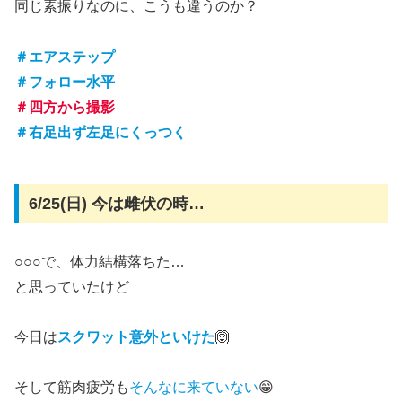
同じ素振りなのに、こうも違うのか？
＃エアステップ
＃フォロー水平
＃四方から撮影
＃右足出ず左足にくっつく
6/25(日) 今は雌伏の時…
○○○で、体力結構落ちた…
と思っていたけど
今日は
スクワット意外といけた
🙆
そして筋肉疲労も
そんなに来ていない
😁