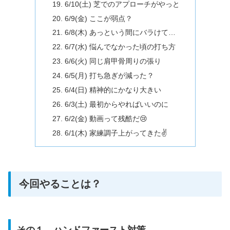
6/10(土) 芝でのアプローチがやっと
6/9(金) ここが弱点？
6/8(木) あっという間にバラけて…
6/7(水) 悩んでなかった頃の打ち方
6/6(火) 同じ肩甲骨周りの張り
6/5(月) 打ち急ぎが減った？
6/4(日) 精神的にかなり大きい
6/3(土) 最初からやればいいのに
6/2(金) 動画って残酷だ😢
6/1(木) 家練調子上がってきた✌️
今回やることは？