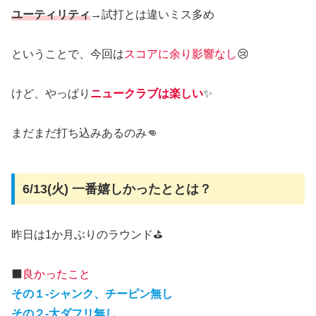
ユーティリティ
→試打とは違いミス多め
ということで、今回は
スコアに余り影響なし
😢
けど、やっぱり
ニュークラブは楽しい
✨
まだまだ打ち込みあるのみ👊
6/13(火) 一番嬉しかったととは？
昨日は1か月ぶりのラウンド⛳
⬛
良かったこと
その１-シャンク、チーピン無し
その２-大ダフリ無し