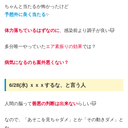
ちゃんと当たるか怖かったけど
予想外に良く当たる
✨
体力落ちているはずなのに
、感染前より調子が良い🐱
多分唯一やっていた
エア素振りの効果
では？
病気になるのも案外悪くない？
6/28(水) ｘｘｘするな、と言う人
人間の脳って
善悪の判断は出来ない
らしい🐱
なので、「あそこを見ちゃダメ」とか「その動きダメ」と
か