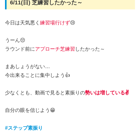
6/11(日) 芝練習したかった～
今日は天気悪く
練習場行けず
😢
うーん😔
ラウンド前に
アプローチ芝練習
したかった～
まあしょうがない…
今出来ることに集中しよう👍
少なくとも、動画で見ると素振りの
勢いは増している✌️
自分の眼を信じよう😁
#ステップ素振り