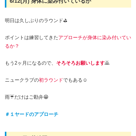
6/12(月) 身体に染み付いているか
明日は久しぶりのラウンド⛳
ポイントは練習してきた
アプローチが身体に染み付いてい
るか？
もう2ヶ月になるので、
そろそろお願いします
🙇
ニュークラブの
初ラウンド
でもある☺️
雨☔だけはご勘弁😁
＃１ヤードのアプローチ