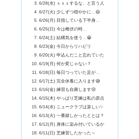
6/28(水) ｘｘｘするな、と言う人
6/27(火) 少しずつ穏やかに…😃
6/26(月) 目指している下半身…
6/25(日) 今は雌伏の時…
6/24(土) 結構気を使う…😁
6/23(金) 今日からリハビリ
6/20(火) 申込んだこと忘れていた
6/19(月) 何か変じゃない？
6/18(日) 毎日つっていた足が…
6/17(土) 完全休養に入ります😅
6/16(金) 練習も自粛します😢
6/15(木) やっぱり芝練は私の原点
6/14(水) ニュークラブは楽しい✨
6/13(火) 一番嬉しかったととは？
6/12(月) 身体に染み付いているか
6/11(日) 芝練習したかった～