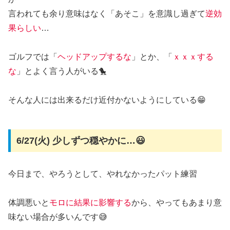
言われても余り意味はなく「あそこ」を意識し過ぎて
逆効
果らしい
…
ゴルフでは「
ヘッドアップするな
」とか、「
ｘｘｘする
な
」とよく言う人がいる🐤
そんな人には出来るだけ近付かないようにしている😁
6/27(火) 少しずつ穏やかに…😃
今日まで、やろうとして、やれなかったパット練習
体調悪いと
モロに結果に影響する
から、やってもあまり意
味ない場合が多いんです😅