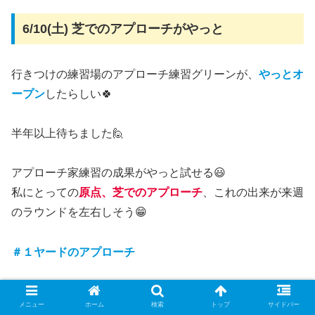
6/10(土) 芝でのアプローチがやっと
行きつけの練習場のアプローチ練習グリーンが、
やっとオ
ープン
したらしい🍀
半年以上待ちました🙋
アプローチ家練習の成果がやっと試せる😃
私にとっての
原点、芝でのアプローチ
、これの出来が来週
のラウンドを左右しそう😁
＃１ヤードのアプローチ
6/9(金) ここが弱点？
メニュー
ホーム
検索
トップ
サイドバー