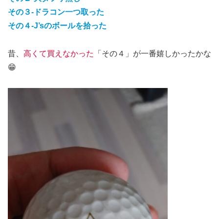
その３-ドラコン一つ取った
その４-J’sのボールを拾った
昔、
高くて買えなかった
「その４」が一番嬉しかったかな
😁