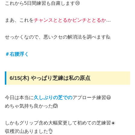
これから5日間練習も自粛します😢
まあ、これを
チャンスととるかピンチととるか
…
せっかくなので、悪いクセの解消法を調べます🙋
＃右腰浮く
6/15(木) やっぱり芝練は私の原点
今日は本当に
久しぶりの芝での
アプローチ練習😃
めちゃ気持ち良かった🙆
しかもグリップ含め大幅変更して初めての芝練習☀️
収穫沢山ありました👌