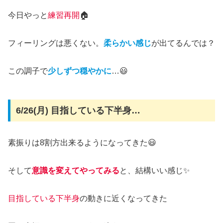
今日やっと
練習再開
🏠
フィーリングは悪くない。
柔らかい感じ
が出てるんでは？
この調子で
少しずつ穏やかに
…😃
6/26(月) 目指している下半身…
素振りは8割方出来るようになってきた😃
そして
意識を変えてやってみる
と、結構いい感じ✨
目指している下半身
の動きに近くなってきた