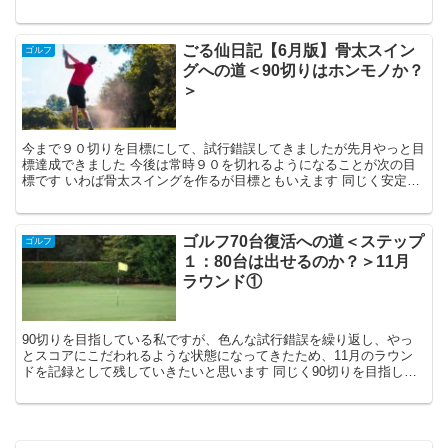
した９０切りを目指している方の参考になれば幸いです
ごる仙日記【6月版】骨太スイン
ゴルフ
グへの道＜90切りはホンモノか？
＞
今まで９０切りを目標にして、試行錯誤してきましたが先月やっと目
標達成できました 今後は常時９０を切れるようになることが次の目
標です いわば骨太スイングを作るが目標ともいえます 同じく安定し
た９０切りを目指している方の参考になれば幸いです
ゴルフ70台復活への道＜ステップ
ゴルフ
１：80台は出せるのか？＞11月
ラウンド①
90切りを目指している私ですが、色んな試行錯誤を繰り返し、やっ
とスコアにこだわれるような状態になってきたため、11月のラウン
ドを記録として残していきたいと思います 同じく90切りを目指して
いる方の参考になれば幸いです