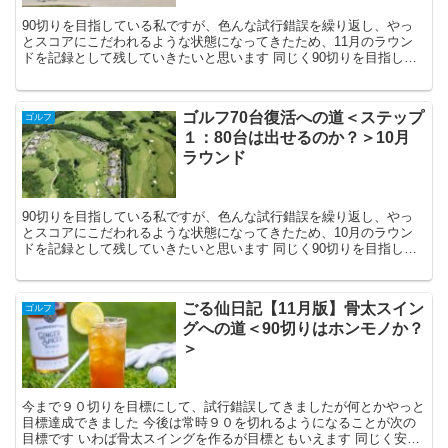
90切りを目指している私ですが、色んな試行錯誤を繰り返し、やっ
とスコアにこだわれるような状態になってきたため、11月のラウン
ドを記録として残していきたいと思います 同じく90切りを目指して
いる方の参考になれば幸いです
ゴルフ70台復活への道＜ステップ
ゴルフ
１：80台は出せるのか？＞10月
ラウンド
90切りを目指している私ですが、色んな試行錯誤を繰り返し、やっ
とスコアにこだわれるような状態になってきたため、10月のラウン
ドを記録として残していきたいと思います 同じく90切りを目指して
いる方の参考になれば幸いです
ごる仙日記【11月版】骨太スイン
ゴルフ
グへの道＜90切りはホンモノか？
＞
今まで９０切りを目標にして、試行錯誤してきましたが何とかやっと
目標達成できました 今後は常時９０を切れるようになることが次の
目標です いわば骨太スイングを作るが目標ともいえます 同じく安定