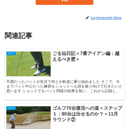
turningpoint-blog
関連記事
ごる仙日記＜7番アイアン編：越
ゴルフ
えるべき壁＞
不調だったパットが先月で何とか軌道に乗り始めました そこで、今
までパット中心だった練習をショットへも頭を振り向けて行きたいと
思います ショットでもパット同様の効果を狙い、これから記録し、
レベルアップを図っていきたいと思います
ゴルフ70台復活への道＜ステップ
ゴルフ
１：80台は出せるのか？＞11月
ラウンド②