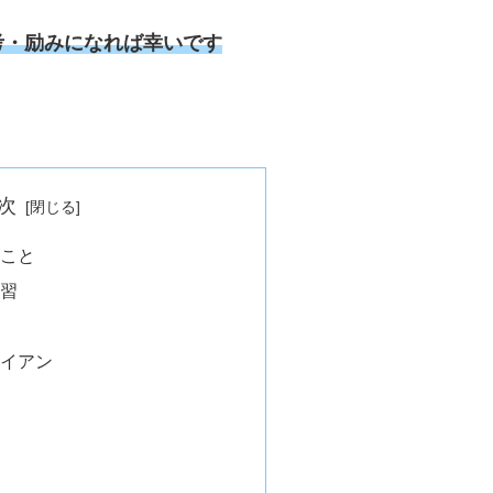
考・励みになれば幸いです
次
こと
習
イアン