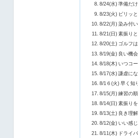
8/24(水) 準備
8/23(火) ピリ
8/22(月) 染み
8/21(日) 素振
8/20(土) ゴル
8/19(金) 良い機
8/18(木) い
8/17(水) 謙虚
8/1６(火) 早く
8/15(月) 練習の
8/14(日) 素
8/13(土) 良き理
8/12(金) いい
8/11(木) ドラ