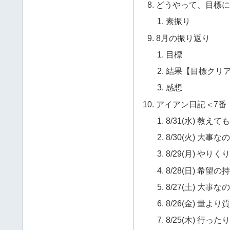
どうやって、目標に
素振り
8月の振り返り
目標
結果【目標クリ
感想
アイアン日記＜7番
8/31(水) 教
8/30(火) 大
8/29(月) やり
8/28(日) 希望
8/27(土) 大
8/26(金) 量より
8/25(木) 行