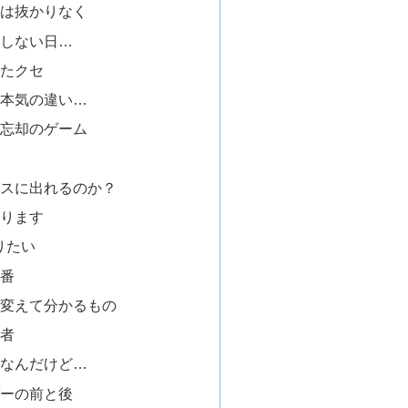
だけは抜かりなく
ッとしない日…
付いたクセ
りと本気の違い…
フは忘却のゲーム
会
つコースに出れるのか？
になります
知りたい
順番
振りを変えて分かるもの
解者
感じなんだけど…
イバーの前と後