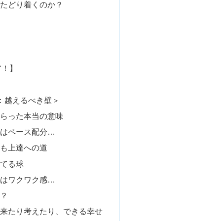
たどり着くのか？
ア！】
：越えるべき壁＞
えてもらった本当の意味
事なのはペース配分…
くりも上達への道
の持てる球
事なのはワクワク感…
質？
ったり来たり考えたり、できる幸せ