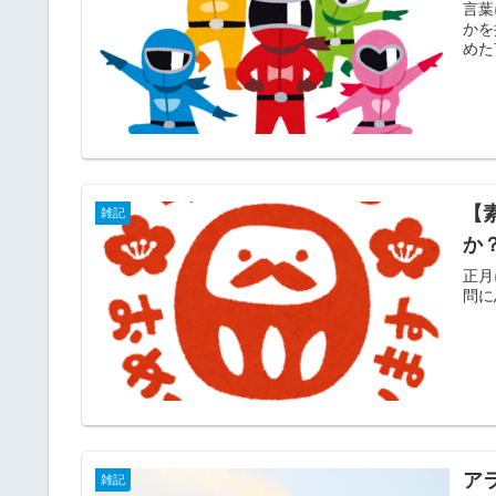
言葉
かを
めた
【
雑記
か
正月
問に
ア
雑記