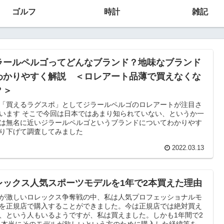
ゴルフ
時計
雑記
ラールペルゴってどんなブランド？地味なブランド
わかりやすく解説 ＜ロレアート品薄で買えなくな
？＞
「買えるラグスポ」としてジラールペルゴのロレアートが注目さ
います そこで今回は日本ではあまり知られていない、というか一
は無名に近いジラールペルゴというブランドについてわかりやす
り下げて調査してみました
2022.03.13
レックス人気スポーツモデルを1年で2本買えた理由
が激しいロレックス争奪戦の中、私は人気プロフェッショナルモ
を正規店で購入することができました。今は正規店では絶対買え
、という人もいるようですが、私は買えました。しかも1年間で2
 本当にそのモデルが欲しいという方のために購入した経緯等をお