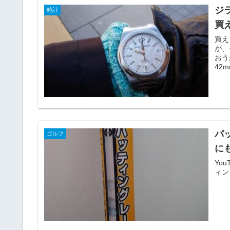
ジ
時計
買
買え
が、
おう
42
報提
パ
ゴルフ
に
Yo
ィン