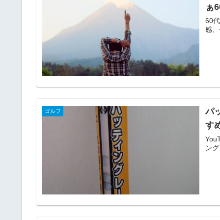
ぁ
60
感、
パ
ゴルフ
す
Yo
ング