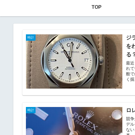
TOP
ジ
時計
を
る
最近
れて
般で
く掘
ロ
時計
競争
デル
ない
本。