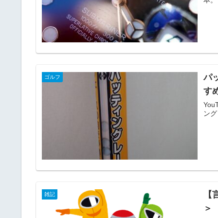
話し
パ
ゴルフ
す
Yo
ング
【
雑記
＞