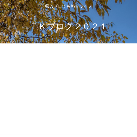
収入ゼロでも悠々ライフ
ＴＫブログ２０２１