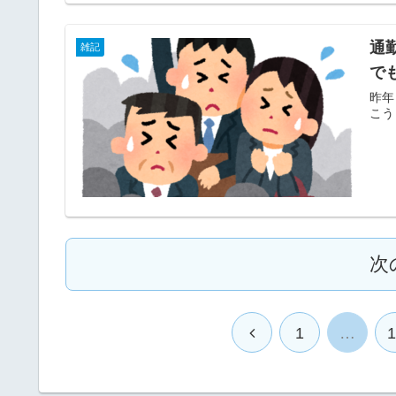
通
雑記
で
昨年
こう
次
1
…
1