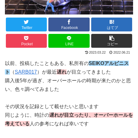
Twitter
Facebook
はてブ
Pocket
LINE
コピー
2023.03.22
2022.06.21
以前、投稿したこともある、私所有の
SEIKOアルピニス
ト
（
SARB017
）が最近
遅れ
が目立ってきました
購入後5年が過ぎ、オーバーホールの時期が来たのかと思
い、色々調べてみました
その状況を記録として載せたいと思います
同じように、時計の
遅れが目立ったり、オーバーホールを
考えている
人の参考になれば幸いです