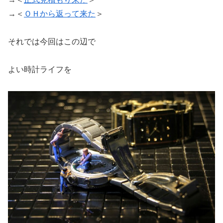
→＜
ＯＨから返って来た
＞
それでは今回はこの辺で
よい時計ライフを