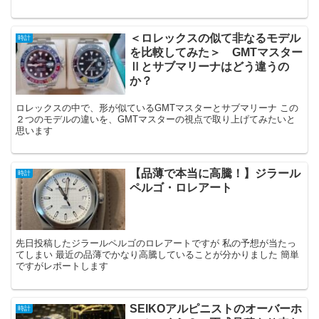
2本。 本当にそのモデルが欲しいという方のために購入した経緯等を
お話したいと思います。
＜ロレックスの似て非なるモデル
時計
を比較してみた＞ GMTマスター
Ⅱとサブマリーナはどう違うの
か？
ロレックスの中で、形が似ているGMTマスターとサブマリーナ この
２つのモデルの違いを、GMTマスターの視点で取り上げてみたいと
思います
【品薄で本当に高騰！】ジラール
時計
ペルゴ・ロレアート
先日投稿したジラールペルゴのロレアートですが 私の予想が当たっ
てしまい 最近の品薄でかなり高騰していることが分かりました 簡単
ですがレポートします
SEIKOアルピニストのオーバーホ
時計