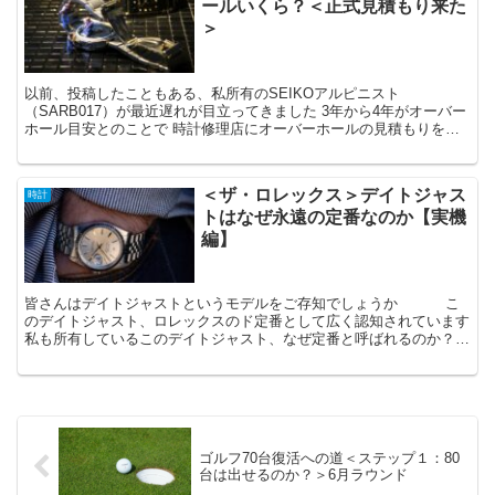
ールいくら？＜正式見積もり来た
＞
以前、投稿したこともある、私所有のSEIKOアルピニスト
（SARB017）が最近遅れが目立ってきました 3年から4年がオーバー
ホール目安とのことで 時計修理店にオーバーホールの見積もりを依
頼したところ、回答がありましたので、ここでご紹介したいと思いま
す
＜ザ・ロレックス＞デイトジャス
時計
トはなぜ永遠の定番なのか【実機
編】
皆さんはデイトジャストというモデルをご存知でしょうか こ
のデイトジャスト、ロレックスのド定番として広く認知されています
私も所有しているこのデイトジャスト、なぜ定番と呼ばれるのか？
デイトジャスト購入を検討している方へ、実機ベースでご紹介したい
と思います
ゴルフ70台復活への道＜ステップ１：80
台は出せるのか？＞6月ラウンド