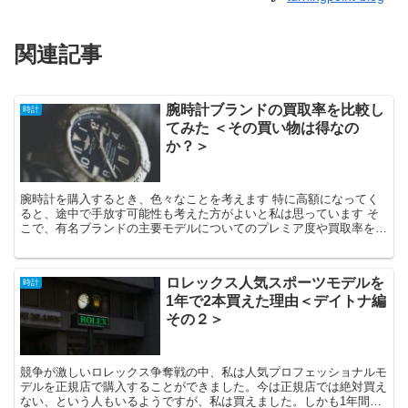
関連記事
腕時計ブランドの買取率を比較し
時計
てみた ＜その買い物は得なの
か？＞
腕時計を購入するとき、色々なことを考えます 特に高額になってく
ると、途中で手放す可能性も考えた方がよいと私は思っています そ
こで、有名ブランドの主要モデルについてのプレミア度や買取率を調
べてみました
ロレックス人気スポーツモデルを
時計
1年で2本買えた理由＜デイトナ編
その２＞
競争が激しいロレックス争奪戦の中、私は人気プロフェッショナルモ
デルを正規店で購入することができました。今は正規店では絶対買え
ない、という人もいるようですが、私は買えました。しかも1年間で